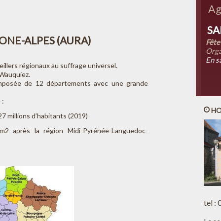
Ag
SA
NE-ALPES (AURA)
Fête
Orga
En s
illers régionaux au suffrage universel.
 Wauquiez.
osée de 12 départements avec une grande
 :
HO
7 millions d’habitants (2019)
m2 après la région Midi-Pyrénée-Languedoc-
tel :