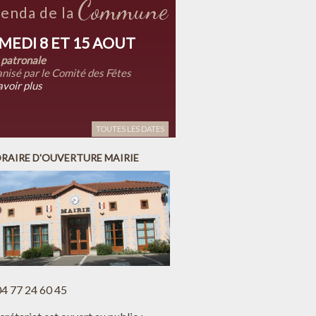
Commune
enda de la
MEDI 8 ET 15 AOUT
 patronale
nisé par le Comité des Fêtes
avoir plus
TOUTES LES DATES
RAIRE D'OUVERTURE MAIRIE
 04 77 24 60 45